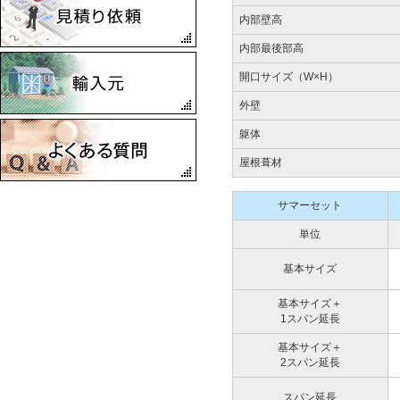
レージ
内部壁高
2022
内部最後部高
兵岡山県久米郡美咲町
Style03
開口サイズ（W×H）
2022
外壁
兵庫県南あわじ市 ワーク
スガレージ
躯体
2021
屋根葺材
兵庫県神戸市 ブラッドフ
ォード
2021
サマーセット
大阪府堺市 サンタモニカ
単位
2021
兵庫県豊岡市 ランカスタ
基本サイズ
ーバイクガレージ
2021.07
基本サイズ＋
兵庫県洲本市 ランカスタ
1スパン延長
ー
基本サイズ＋
2021.06
2スパン延長
神戸市北区 サマーセット
2021.06
スパン延長