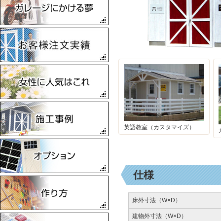
2024
兵庫県加古川市 その他
2024
兵庫県洲本市 ワークスガ
レージ
2024
兵庫県赤穂市 ランカスタ
ーバイクガレージ
2024
兵庫県洲本市 ランカスタ
ー
2024
英語教室（カスタマイズ）
岡山県倉敷市 ワークスガ
レージ
2023
兵庫県姫路市 ワークスガ
レージ
仕様
2023
香川県観音寺市 ワークス
ガレージ
床外寸法（W×D）
2023
建物外寸法（W×D）
兵庫県神戸市 ワークスガ