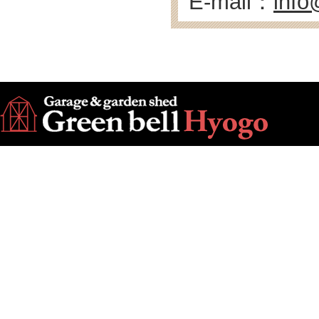
E-mail：
info