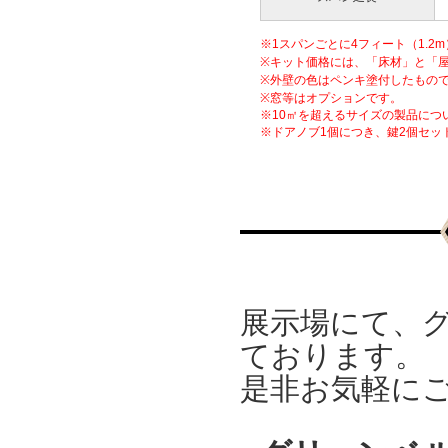
和歌山県紀川市 ワークス
ガレージ
※1スパンごとに4フィート（1.2
2021.06
※キット価格には、「床材」と「
兵庫県神戸市北区 ブラッ
※外壁の色はペンキ塗付したもの
ドフォード
※窓等はオプションです。
2021.05
※10㎡を超えるサイズの製品につ
※ドアノブ1個につき、鍵2個セッ
香川県高松市 ワークスガ
レージ
2021.05
香川県観音寺市 スタッコ
10
2021.05
兵庫県淡路市 style03
2021.04
大阪府貝塚市 サマーセッ
展示場にて、
ト
2021.04
ております。
兵庫県神戸市北区
是非お気軽に
style01
2021.03
徳島県阿南市 style01