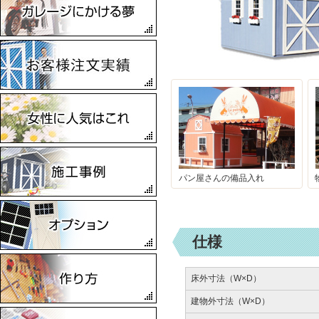
2024
兵庫県加古川市 その他
2024
兵庫県洲本市 ワークスガ
レージ
2024
兵庫県赤穂市 ランカスタ
ーバイクガレージ
2024
兵庫県洲本市 ランカスタ
ー
2024
パン屋さんの備品入れ
岡山県倉敷市 ワークスガ
レージ
2023
兵庫県姫路市 ワークスガ
仕様
レージ
2023
香川県観音寺市 ワークス
床外寸法（W×D）
ガレージ
建物外寸法（W×D）
2023
兵庫県神戸市 ワークスガ