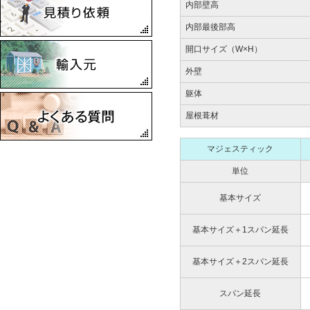
内部壁高
レージ
内部最後部高
2022
兵岡山県久米郡美咲町
開口サイズ（W×H）
Style03
外壁
2022
兵庫県南あわじ市 ワーク
躯体
スガレージ
2021
屋根葺材
兵庫県神戸市 ブラッドフ
ォード
マジェスティック
2021
大阪府堺市 サンタモニカ
単位
2021
基本サイズ
兵庫県豊岡市 ランカスタ
ーバイクガレージ
基本サイズ＋1スパン延長
2021.07
兵庫県洲本市 ランカスタ
ー
基本サイズ＋2スパン延長
2021.06
神戸市北区 サマーセット
スパン延長
2021.06