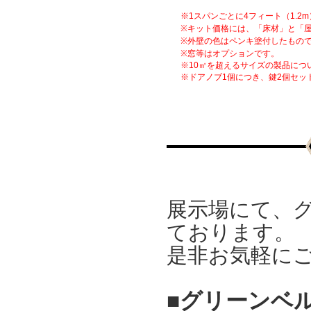
和歌山県紀川市 ワークス
※1スパンごとに4フィート（1.2
ガレージ
※キット価格には、「床材」と「
2021.06
※外壁の色はペンキ塗付したもの
兵庫県神戸市北区 ブラッ
※窓等はオプションです。
ドフォード
※10㎡を超えるサイズの製品につ
※ドアノブ1個につき、鍵2個セッ
2021.05
香川県高松市 ワークスガ
レージ
2021.05
香川県観音寺市 スタッコ
10
2021.05
兵庫県淡路市 style03
2021.04
展示場にて、
大阪府貝塚市 サマーセッ
ト
ております。
2021.04
是非お気軽に
兵庫県神戸市北区
style01
2021.03
■グリーンベ
徳島県阿南市 style01